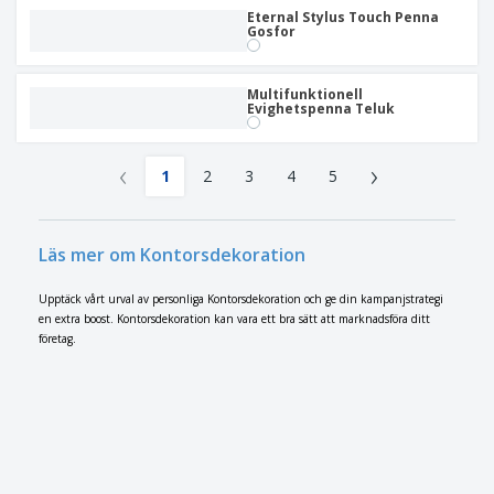
Eternal Stylus Touch Penna
Gosfor
Multifunktionell
Evighetspenna Teluk
‹
›
1
2
3
4
5
Läs mer om Kontorsdekoration
Upptäck vårt urval av personliga Kontorsdekoration och ge din kampanjstrategi
en extra boost. Kontorsdekoration kan vara ett bra sätt att marknadsföra ditt
företag.