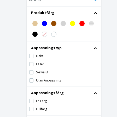
keramik
Keramisk sallad porslin Skål
Keramisk skål - Nº2
Produktfärg
Keramisk skål - Nº4
Keramiskt utformad djupt fat
Koniska räfflade skålar Vitt porslin
Lergodsskål för rödbrun keramisk ål
Anpassningstyp
Melamin Oval Skålar
Dekal
Melamin Skålar
Laser
Melamin svarta skålar
Skriva ut
Melamin vita skålar
Utan Anpassning
Melaminsås Skålar
Mini Bamboo Aptitretare Behållare
Anpassningsfärg
Mini melaminskål - Aps
En Färg
Mini sfärisk kopp stympad transparent
Fullfärg
kristall