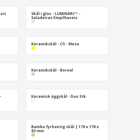
sonaliserade gåvor
ogiska produkter
sic
Skål i glas - LUMINARC™ -
Saladeiras Empilhaveis
er och kataloger
Keramikskål - Cli - Mesa
Keramikskål - Boreal
-
Keramisk äggskål - Duo Stk
Bambu fyrkantig skål | 178 x 178 x
83 mm