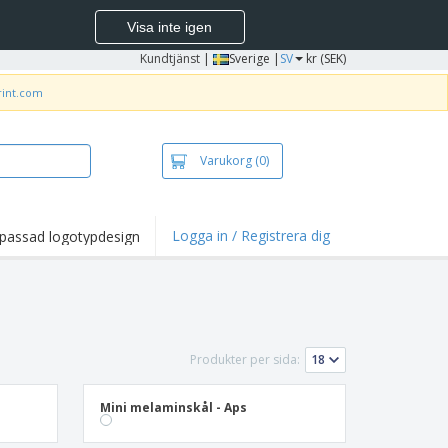
Visa inte igen
Kundtjänst
|
Sverige |
SV
kr (SEK)
rint.com
Varukorg
(0)
Logga in / Registrera dig
passad logotypdesign
dpunkter och
panjer
irts och pikéer
deri
Produkter per sida:
uftsverksamhet
ete hemifrån
Mini melaminskål - Aps
tlådor