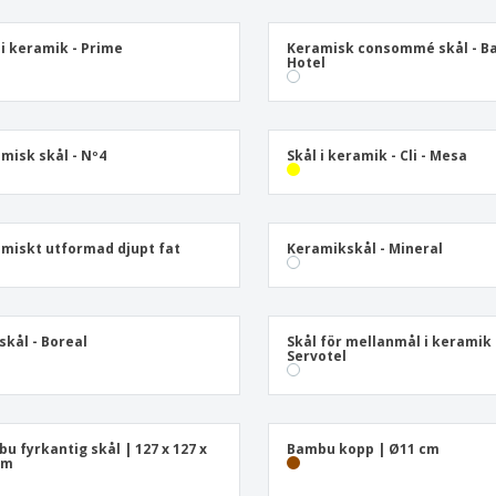
Utställare
Medaljer
Per
Affischer
Eten en snoep
Ekol
 i keramik - Prime
Keramisk consommé skål - Ba
Hotel
Resväskor och
Skrivaretiketter
Böck
ryggsäckar
misk skål - Nº4
Skål i keramik - Cli - Mesa
miskt utformad djupt fat
Keramikskål - Mineral
skål - Boreal
Skål för mellanmål i keramik 
Servotel
u fyrkantig skål | 127 x 127 x
Bambu kopp | Ø11 cm
mm