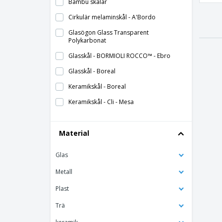
Bambu skålar
Cirkulär melaminskål - A'Bordo
Glasögon Glass Transparent
Polykarbonat
Glasskål - BORMIOLI ROCCO™ - Ebro
Glasskål - Boreal
Keramikskål - Boreal
Keramikskål - Cli - Mesa
Keramikskål - Mineral
Material
Keramikskål - Vital Coupe
Keramisk äggskål - Duo Stk
Glas
Keramisk consommé skål - Basic Hotel
Metall
Keramisk diskgodsskål för aptitretare
Plast
Keramisk kolskål
Trä
Keramisk krämskål för mjölk