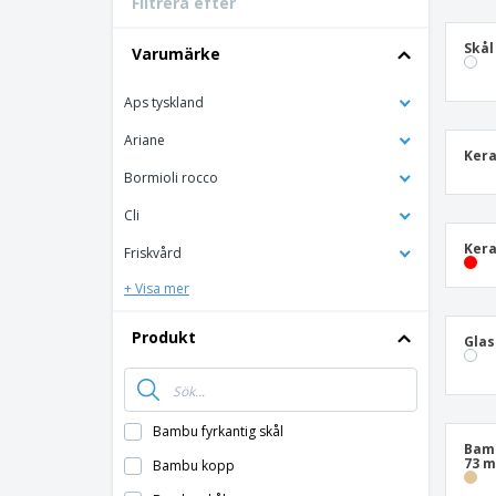
Filtrera efter
Bonuskort
T-shirt
Skål
Varumärke
Magneter
Aps tyskland
Vinyl-Banderoll
Ariane
Kera
Bormioli rocco
Cli
Kera
Friskvård
+ Visa mer
Produkt
Glas
Bambu fyrkantig skål
Bamb
73 
Bambu kopp