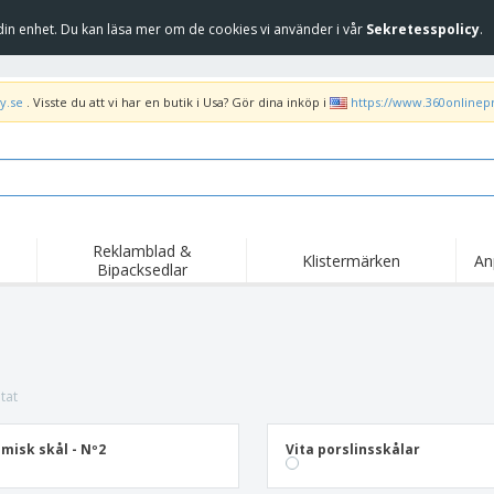
in enhet. Du kan läsa mer om de cookies vi använder i vår
Sekretesspolicy
.
y.se
. Visste du att vi har en butik i Usa? Gör dina inköp i
https://www.360onlinep
Reklamblad &
Klistermärken
An
Bipacksedlar
Höj
Trend
Nya produkter
kam
Flagga, Ceremoniella
Banderoll
T-sh
flagga och Guidons
Matserviceutrustning
Roll-ups
Bro
och tillbehör
tat
Hemleverans och
Engångsartiklar
Fril
takeaway
Klistermärken, vinyler
Armbandsur
Arb
och affischer
misk skål - Nº2
Vita porslinsskålar
trofékoppar och
Huvtröjor
Frak
troféer