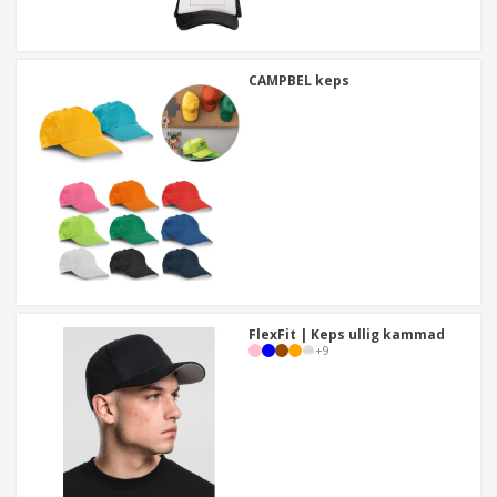
CAMPBEL keps
FlexFit | Keps ullig kammad
+
9