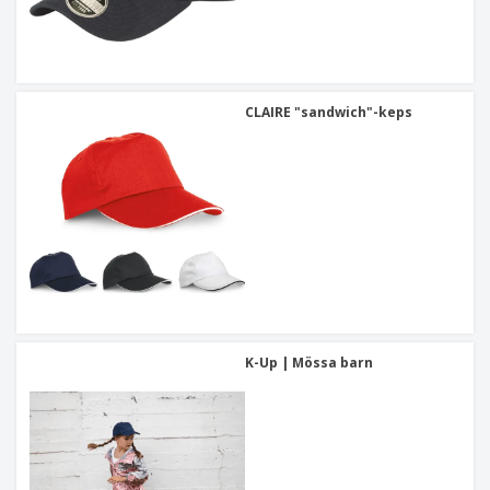
CLAIRE "sandwich"-keps
K-Up | Mössa barn