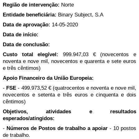
Região de intervenção:
Norte
Entidade beneﬁciária:
Binary Subject, S.A
Data de aprovação:
14-05-2020
Data de início:
Data de conclusão:
Custo total elegível:
999.947,03 € (novecentos e
noventa e nove mil, novecentos e quarenta e sete euros
e três cêntimos)
Apoio Financeiro da União Europeia:
-
FSE
- 499.973,52 € (quatrocentos e noventa e nove mil,
novecentos e setenta e três euros e cinquenta e dois
cêntimos)
Objetivos, atividades e resultados
esperados/atingidos:
-
Números de Postos de trabalho a apoiar
- 10 postos
de trabalho.