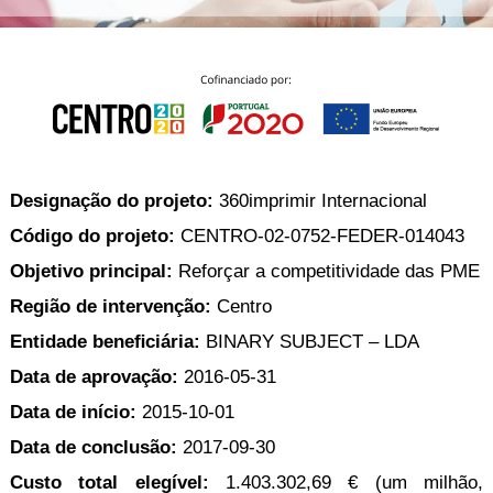
p
b
o
t
l
i
t
s
i
P
t
h
e
a
o
i
s
c
r
n
k
s
g
S
a
h
g
o
i
p
n
A
Designação do projeto:
360imprimir Internacional
b
g
l
y
l
Código do projeto:
CENTRO-02-0752-FEDER-014043
T
P
h
Login /
Objetivo principal:
Reforçar a competitividade das PME
r
e
Register
o
m
Região de intervenção:
Centro
d
e
u
Entidade beneﬁciária:
BINARY SUBJECT – LDA
Customer
c
Service
t
Data de aprovação:
2016-05-31
s
Data de início:
2015-10-01
Data de conclusão:
2017-09-30
Custo total elegível:
1.403.302,69 € (um milhão,