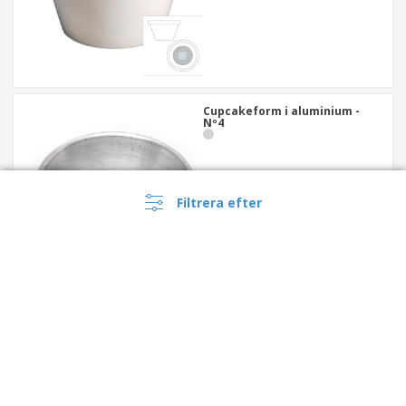
Cupcakeform i aluminium -
Nº4
Filtrera efter
Cupcakeform med rostfritt
stålrör - Nº2