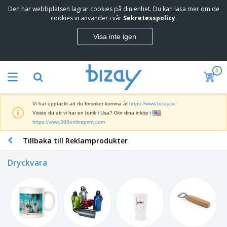
Den här webbplatsen lagrar cookies på din enhet. Du kan läsa mer om de
T
cookies vi använder i vår
Sekretesspolicy
.
o
p
Visa inte igen
p
M
s
a
ä
r
l
0
k
j
R
n
a
e
a
r
k
d
e
Vi har upptäckt att du försöker komma åt
https://www.bizay.se
.
l
s
S
Visste du att vi har en butik i Usa? Gör dina inköp i
a
f
k
https://www.360onlineprint.com
m
ö
ä
p
r
Tillbaka till Reklamprodukter
r
r
i
K
m
o
n
o
a
d
Dryckvara
g
n
r
u
s
t
o
k
V
m
o
c
t
ä
a
r
h
e
s
t
s
U
r
k
e
m
t
K
o
r
a
s
l