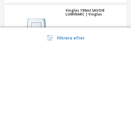
Vinglas 190ml SAVOIE
LUMINARC | Vinglas
Filtrera efter
KAMPANJ
Med magnet PARIS |
Flasköppnare
›
Sverige |
SV