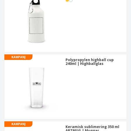
KAMPANJ
Polypropylen highball cup
240ml | Highballglas
KAMPANJ
Keramisk sublimering 350 ml
ARTMUG | Muggar