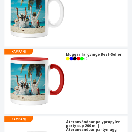
KAMPANJ
Muggar fargvinge Best-Seller
+
2
KAMPANJ
Återanvändbar polypropylen
party cup 200 ml |
Återanvändbar partymugg