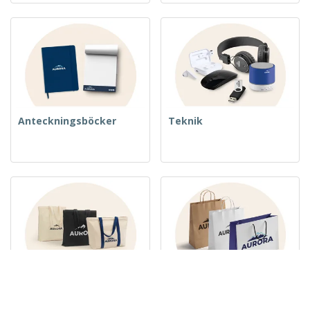
Anteckningsböcker
Teknik
Vävda väskor
Papperspåsar