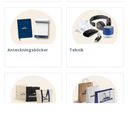
Anteckningsböcker
Teknik
Vävda väskor
Papperspåsar