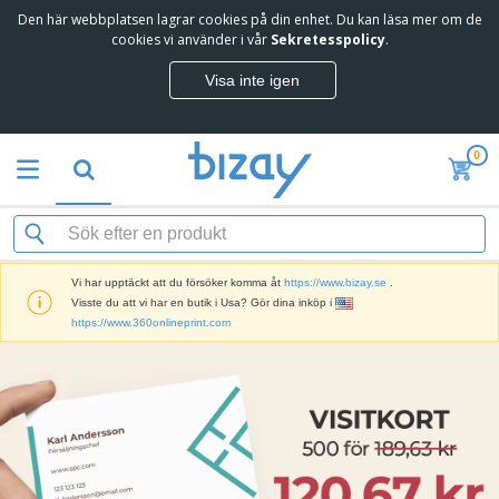
Den här webbplatsen lagrar cookies på din enhet. Du kan läsa mer om de
cookies vi använder i vår
Sekretesspolicy
.
Visa inte igen
0
Vi har upptäckt att du försöker komma åt
https://www.bizay.se
.
Visste du att vi har en butik i Usa? Gör dina inköp i
https://www.360onlineprint.com