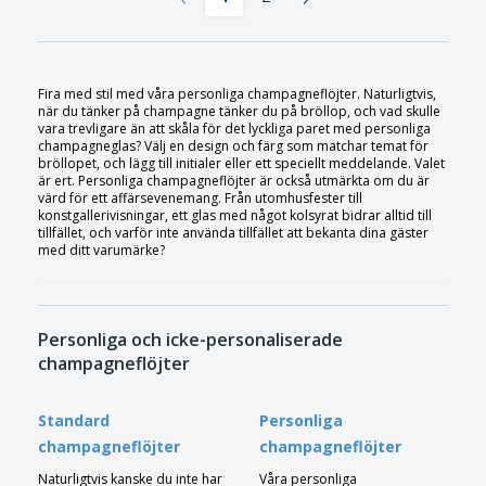
Fira med stil med våra personliga champagneflöjter. Naturligtvis,
när du tänker på champagne tänker du på bröllop, och vad skulle
vara trevligare än att skåla för det lyckliga paret med personliga
champagneglas? Välj en design och färg som matchar temat för
bröllopet, och lägg till initialer eller ett speciellt meddelande. Valet
är ert. Personliga champagneflöjter är också utmärkta om du är
värd för ett affärsevenemang. Från utomhusfester till
konstgallerivisningar, ett glas med något kolsyrat bidrar alltid till
tillfället, och varför inte använda tillfället att bekanta dina gäster
med ditt varumärke?
Personliga och icke-personaliserade
champagneflöjter
Standard
Personliga
champagneflöjter
champagneflöjter
Naturligtvis kanske du inte har
Våra personliga