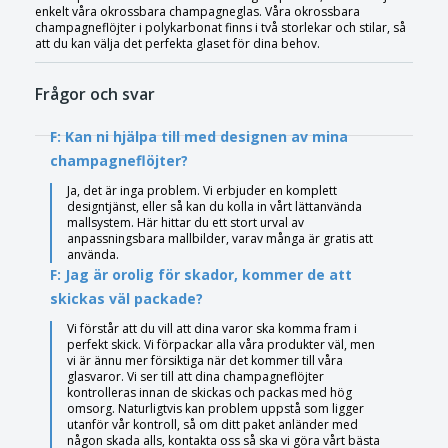
enkelt våra okrossbara champagneglas. Våra okrossbara
champagneflöjter i polykarbonat finns i två storlekar och stilar, så
att du kan välja det perfekta glaset för dina behov.
Frågor och svar
F: Kan ni hjälpa till med designen av mina
champagneflöjter?
Ja, det är inga problem. Vi erbjuder en komplett
designtjänst, eller så kan du kolla in vårt lättanvända
mallsystem. Här hittar du ett stort urval av
anpassningsbara mallbilder, varav många är gratis att
använda.
F: Jag är orolig för skador, kommer de att
skickas väl packade?
Vi förstår att du vill att dina varor ska komma fram i
perfekt skick. Vi förpackar alla våra produkter väl, men
vi är ännu mer försiktiga när det kommer till våra
glasvaror. Vi ser till att dina champagneflöjter
kontrolleras innan de skickas och packas med hög
omsorg. Naturligtvis kan problem uppstå som ligger
utanför vår kontroll, så om ditt paket anländer med
någon skada alls, kontakta oss så ska vi göra vårt bästa