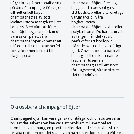
några krav på personalisering
champagneflöjter låter dig
på dina Champagne-flöjter, du
lägga till din personliga stil,
vill helt enkelt köpa
ditt budskap eller ditt företags
champagneglas av god
varumärke till våra
kvalitet i stora mängder till ett
högkvalitativa
bra pris. Med vårt prislöfte
champagneflöjter av glas eller
och nöjdhetsgarantier kan du
polykarbonat. Du har ett urval
vara säker på att våra
av färger från delikat vit,
champagneflöjter kommer att
perfekt för ett bröllop, till
tillfredsställa dina krav perfekt
slående svart och överdådigt
och vi kommer inte att bli
guld. Oavsett om du bara vill
slagna på pris.
ha några till din kommande
fest, eller tusentals
champagneglas till ett stort
företagsevent, så har vi precis
det du behöver.
Okrossbara champagneflöjter
Champagneflöjter kan vara ganska ömtåliga, och om du serverar
bruset där säkerheten kan vara ett problem, till exempel ett
utomhusevenemang, en poolfest eller där ett krossat glas skulle
orsaka problem om det skulle vara några sprickor, kan du Välj helt