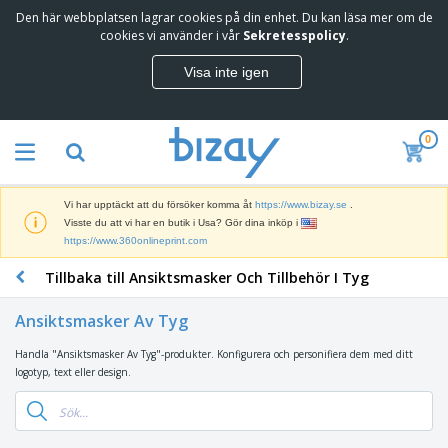
Den här webbplatsen lagrar cookies på din enhet. Du kan läsa mer om de
T
cookies vi använder i vår
Sekretesspolicy
.
o
p
Visa inte igen
p
M
s
a
ä
r
l
0
k
j
R
n
a
e
a
r
k
d
e
Vi har upptäckt att du försöker komma åt
https://www.bizay.se
.
l
s
S
Visste du att vi har en butik i Usa? Gör dina inköp i
a
f
k
https://www.360onlineprint.com
m
ö
ä
p
r
Tillbaka till Ansiktsmasker Och Tillbehör I Tyg
r
r
i
K
m
o
n
o
a
d
Ansiktsmasker Av Tyg
g
n
r
u
s
t
o
k
Handla "Ansiktsmasker Av Tyg"-produkter. Konfigurera och personifiera dem med ditt
V
m
o
c
t
logotyp, text eller design.
ä
a
r
h
e
s
t
s
U
r
k
e
m
t
K
o
r
a
s
l