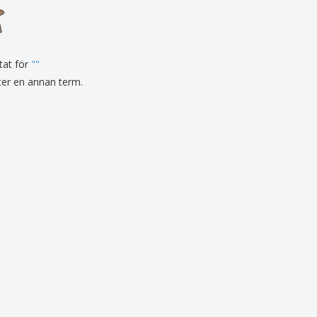
sonaliserade gåvor
ogiska produkter
er och kataloger
tat för
"
"
fter en annan term.