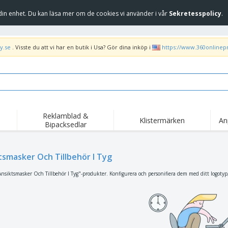
in enhet. Du kan läsa mer om de cookies vi använder i vår
Sekretesspolicy
.
y.se
. Visste du att vi har en butik i Usa? Gör dina inköp i
https://www.360onlinep
Reklamblad &
Klistermärken
An
Bipacksedlar
Höj
Trend
Nya produkter
kam
Flagga, Ceremoniella
tsmasker Och Tillbehör I Tyg
Banderoll
T-sh
flagga och Guidons
Matserviceutrustning
Roll-ups
Bro
nsiktsmasker Och Tillbehör I Tyg"-produkter. Konfigurera och personifiera dem med ditt logotyp, 
och tillbehör
Hemleverans och
Engångsartiklar
Fril
takeaway
Klistermärken, vinyler
Armbandsur
Arb
och affischer
trofékoppar och
Huvtröjor
Frak
troféer