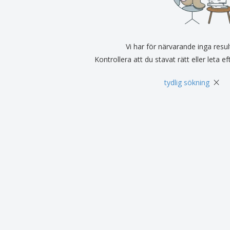
Utställare
Medaljer
Per
Affischer
Eten en snoep
Ekol
Resväskor och
Skrivaretiketter
Böck
ryggsäckar
Vi har för närvarande inga resul
Kontrollera att du stavat rätt eller leta e
×
tydlig sökning