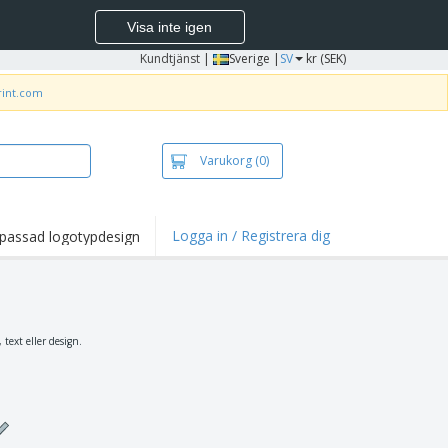
Visa inte igen
Kundtjänst
|
Sverige |
SV
kr (SEK)
rint.com
Varukorg
(0)
Logga in / Registrera dig
passad logotypdesign
dpunkter och
panjer
irts och pikéer
deri
text eller design.
uftsverksamhet
ete hemifrån
tlådor