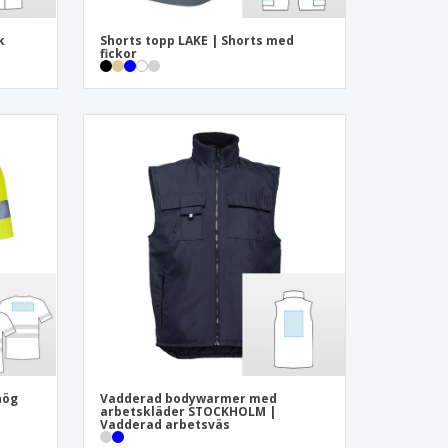
k
Shorts topp LAKE | Shorts med
fickor
hög
Vadderad bodywarmer med
arbetskläder STOCKHOLM |
Vadderad arbetsväs