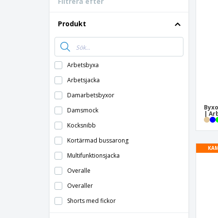
Filtrera efter
Bonuskort
T-shirt
Produkt
Magneter
Vinyl-Banderoll
Arbetsbyxa
Arbetsjacka
Damarbetsbyxor
Byxo
Damsmock
| Ar
Kocksnibb
Kortärmad bussarong
KAM
Multifunktionsjacka
Overalle
Overaller
Shorts med fickor
Städrock