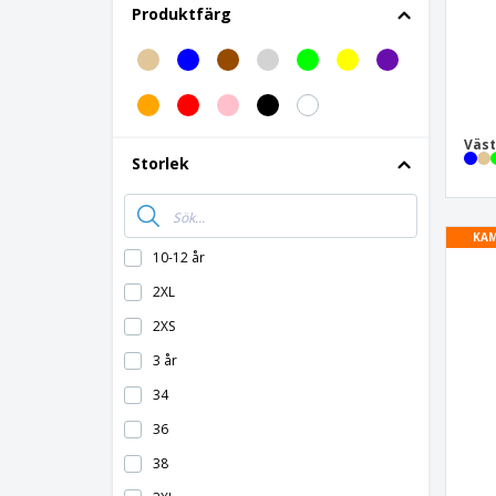
Produktfärg
Vadderad arbetsväs
Varsel T-Shir
Varseljack
Varselpark
Väst
Storlek
Varselpolarjack
Varseltröj
Vattentät varseljacka
KAM
10-12 år
2XL
2XS
3 år
34
36
38