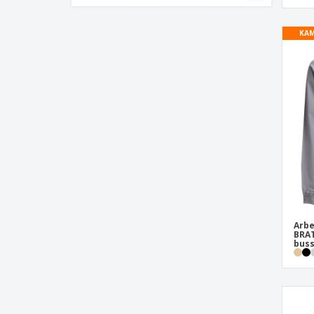
60
KAM
62
64
66
68
70
72
Barn
L
M
Arbe
S
BRAT
bus
XL
XS