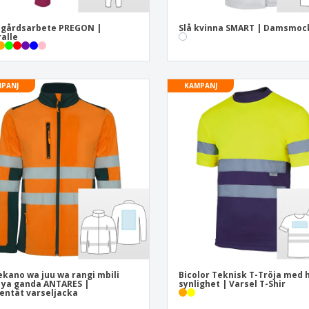
dgårdsarbete PREGON |
Slå kvinna SMART | Damsmoc
alle
PANJ
KAMPANJ
kano wa juu wa rangi mbili
Bicolor Teknisk T-Tröja med 
i ya ganda ANTARES |
synlighet | Varsel T-Shir
entät varseljacka