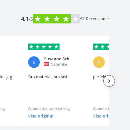
4.1
/5
91
Recensioner
.
Susanne Sch.
S
N
Österrike
Schweiz
kt, jag
Bra material, bra snitt
perfekta nåd
ing
Automatisk översättning
Automatisk översättn
Visa original
Visa original