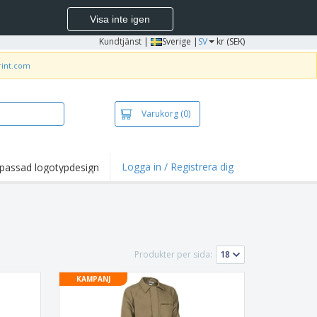
Visa inte igen
Kundtjänst
|
Sverige |
SV
kr (SEK)
rint.com
Varukorg
(0)
Logga in / Registrera dig
passad logotypdesign
dpunkter och
panjer
irts och pikéer
deri
Produkter per sida:
uftsverksamhet
KAMPANJ
ete hemifrån
tlådor