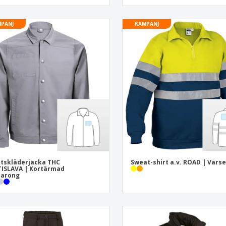
PANJ
KAMPANJ
tskläderjacka THC
Sweat-shirt a.v. ROAD | Varse
ISLAVA | Kortärmad
sarong