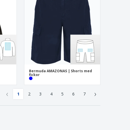
Bermuda AMAZONAS | Shorts med
fickor
‹
›
1
2
3
4
5
6
7