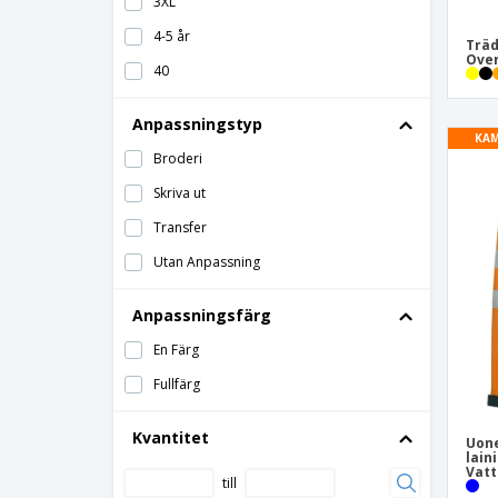
3XL
4-5 år
Trä
Over
40
42
Anpassningstyp
KAM
44
Broderi
46
Skriva ut
48
Transfer
4XL
Utan Anpassning
50
52
Anpassningsfärg
54
En Färg
56
Fullfärg
58
Kvantitet
Uone
5XL
lain
Vatt
till
6-8 år