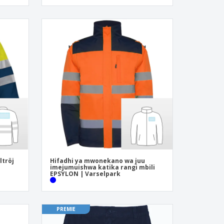
ltröj
Hifadhi ya mwonekano wa juu
imejumuishwa katika rangi mbili
EPSYLON | Varselpark
PREMIE