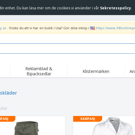
in enhet. Du kan läsa mer om de cookies vi använder i vår
Sekretesspolicy
.
y.se
. Visste du att vi har en butik i Usa? Gör dina inköp i
https://www.360onlinep
Reklamblad &
Klistermärken
An
Bipacksedlar
Höj
Trend
Nya produkter
kam
Flagga, Ceremoniella
skläder
Banderoll
T-sh
flagga och Guidons
Matserviceutrustning
Roll-ups
Bro
och tillbehör
ltat
Hemleverans och
Engångsartiklar
Fril
takeaway
Klistermärken, vinyler
PANJ
KAMPANJ
Armbandsur
Arb
och affischer
trofékoppar och
Huvtröjor
Frak
troféer