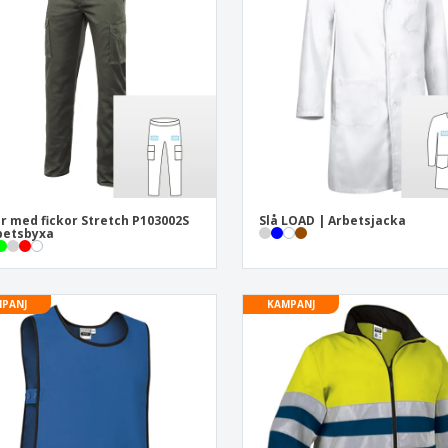
Utställare
Medaljer
Per
Affischer
Eten en snoep
Ekol
Resväskor och
Skrivaretiketter
Böck
ryggsäckar
r med fickor Stretch P103002S
Slå LOAD | Arbetsjacka
betsbyxa
PANJ
KAMPANJ