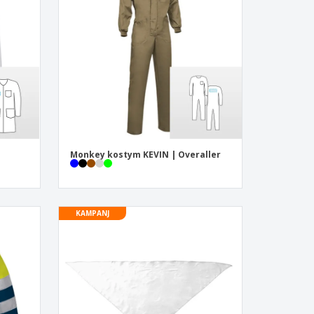
sonaliserade gåvor
ogiska produkter
er och kataloger
Monkey kostym KEVIN | Overaller
KAMPANJ