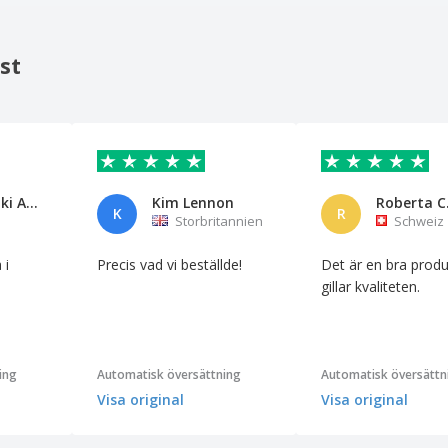
st
Garage Koki Auto-riparazioni s
Kim Lennon
Roberta C
K
R
Storbritannien
Schweiz
 i
Precis vad vi beställde!
Det är en bra produ
gillar kvaliteten.
ing
Automatisk översättning
Automatisk översättn
Visa original
Visa original