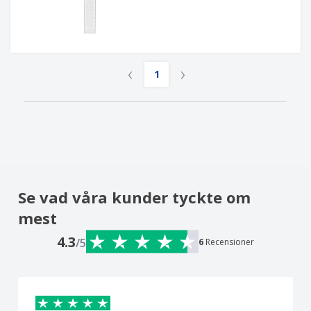
‹
›
1
Se vad våra kunder tyckte om
mest
4.3
/5
6
Recensioner