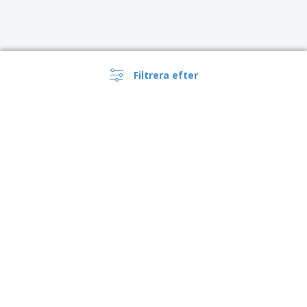
Filtrera efter
›
Sverige |
SV
(kr SEK )