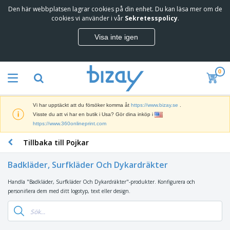
Den här webbplatsen lagrar cookies på din enhet. Du kan läsa mer om de
cookies vi använder i vår
Sekretesspolicy
.
Visa inte igen
0
Vi har upptäckt att du försöker komma åt
https://www.bizay.se
.
Visste du att vi har en butik i Usa? Gör dina inköp i
https://www.360onlineprint.com
Tillbaka till Pojkar
Badkläder, Surfkläder Och Dykardräkter
Handla "Badkläder, Surfkläder Och Dykardräkter"-produkter. Konfigurera och
personifiera dem med ditt logotyp, text eller design.