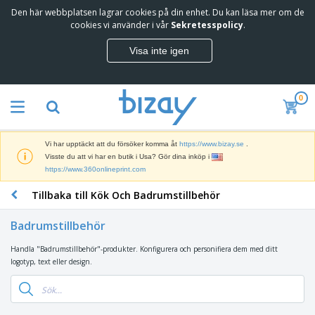
Den här webbplatsen lagrar cookies på din enhet. Du kan läsa mer om de
T
cookies vi använder i vår
Sekretesspolicy
.
o
p
Visa inte igen
p
M
s
a
ä
r
l
0
k
j
R
n
a
e
a
r
k
d
e
Vi har upptäckt att du försöker komma åt
https://www.bizay.se
.
l
s
S
Visste du att vi har en butik i Usa? Gör dina inköp i
a
f
k
https://www.360onlineprint.com
m
ö
ä
p
r
Tillbaka till Kök Och Badrumstillbehör
r
r
i
K
m
o
n
o
a
d
Badrumstillbehör
g
n
r
u
s
t
o
k
Handla "Badrumstillbehör"-produkter. Konfigurera och personifiera dem med ditt
V
m
o
c
t
logotyp, text eller design.
ä
a
r
h
e
s
t
s
U
r
k
e
m
t
K
o
r
a
s
l