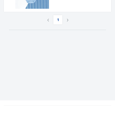
‹
›
1