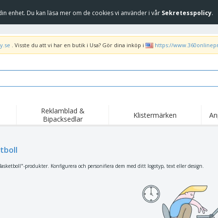
in enhet. Du kan läsa mer om de cookies vi använder i vår
Sekretesspolicy
.
y.se
. Visste du att vi har en butik i Usa? Gör dina inköp i
https://www.360onlinep
Reklamblad &
Klistermärken
An
Bipacksedlar
Höj
Trend
Nya produkter
kam
Flagga, Ceremoniella
tboll
Banderoll
T-sh
flagga och Guidons
Matserviceutrustning
Roll-ups
Bro
asketboll"-produkter. Konfigurera och personifiera dem med ditt logotyp, text eller design.
och tillbehör
Hemleverans och
Engångsartiklar
Fril
takeaway
Klistermärken, vinyler
Armbandsur
Arb
och affischer
trofékoppar och
Huvtröjor
Frak
troféer