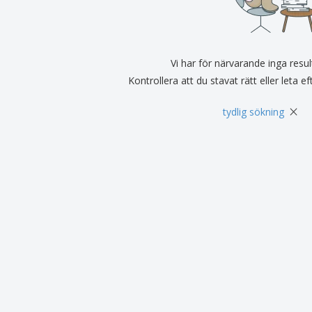
Utställare
Medaljer
Per
Affischer
Eten en snoep
Ekol
Resväskor och
Skrivaretiketter
Böck
ryggsäckar
Vi har för närvarande inga resul
Kontrollera att du stavat rätt eller leta e
×
tydlig sökning