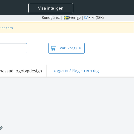
Visa inte igen
Kundtjänst
|
Sverige |
SV
kr (SEK)
rint.com
Varukorg
(0)
Logga in / Registrera dig
passad logotypdesign
dpunkter och
panjer
irts och pikéer
deri
uftsverksamhet
ete hemifrån
tlådor