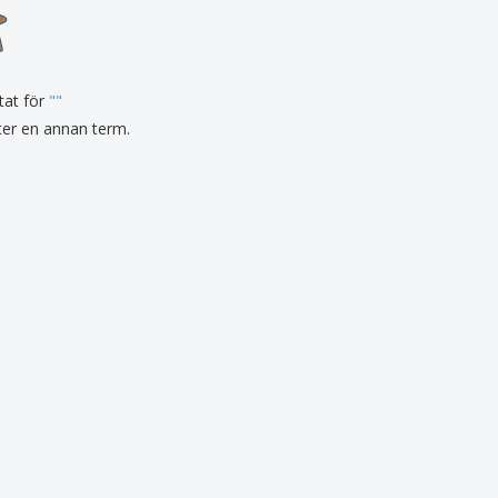
sonaliserade gåvor
ogiska produkter
er och kataloger
tat för
"
"
fter en annan term.