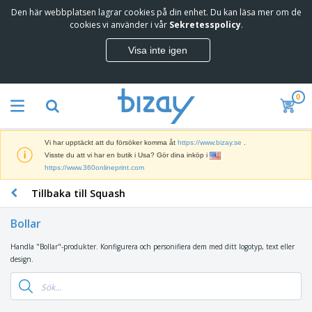
Den här webbplatsen lagrar cookies på din enhet. Du kan läsa mer om de
T
cookies vi använder i vår
Sekretesspolicy
.
o
p
Visa inte igen
p
M
s
a
ä
r
l
0
k
j
R
n
a
e
a
r
k
d
e
Vi har upptäckt att du försöker komma åt
https://www.bizay.se
.
l
s
S
Visste du att vi har en butik i Usa? Gör dina inköp i
a
f
k
https://www.360onlineprint.com
m
ö
ä
p
r
Tillbaka till Squash
r
r
i
K
m
o
n
o
a
d
Bollar
g
n
r
u
s
t
o
k
Handla "Bollar"-produkter. Konfigurera och personifiera dem med ditt logotyp, text eller
V
m
o
c
t
design.
ä
a
r
h
e
s
t
s
U
r
k
e
m
t
K
o
r
a
s
l