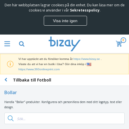
Den här webbplatsen lagrar cookies på din enhet. Du kan läsa mer om de
T
cookies vi använder i vår
Sekretesspolicy
.
o
p
Visa inte igen
p
M
s
a
ä
r
l
0
k
j
R
n
a
e
a
r
k
d
e
Vi har upptäckt att du försöker komma åt
https://www.bizay.se
.
l
s
S
Visste du att vi har en butik i Usa? Gör dina inköp i
a
f
k
https://www.360onlineprint.com
m
ö
ä
p
r
Tillbaka till Fotboll
r
r
i
K
m
o
n
o
a
d
Bollar
g
n
r
u
s
t
o
k
Handla "Bollar"-produkter. Konfigurera och personifiera dem med ditt logotyp, text eller
V
m
o
c
t
design.
ä
a
r
h
e
s
t
s
U
r
k
e
m
t
K
o
r
a
s
l