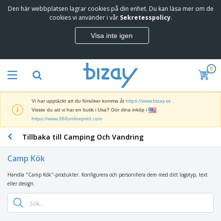
Den här webbplatsen lagrar cookies på din enhet. Du kan läsa mer om de
T
cookies vi använder i vår
Sekretesspolicy
.
o
p
Visa inte igen
p
M
s
a
ä
r
l
0
k
j
R
n
a
e
a
r
k
d
e
Vi har upptäckt att du försöker komma åt
https://www.bizay.se
.
l
s
S
Visste du att vi har en butik i Usa? Gör dina inköp i
a
f
k
https://www.360onlineprint.com
m
ö
ä
p
r
Tillbaka till Camping Och Vandring
r
r
i
K
m
o
n
o
a
d
Camp Kök
g
n
r
u
s
t
o
k
Handla "Camp Kök"-produkter. Konfigurera och personifiera dem med ditt logotyp, text
V
m
o
c
t
eller design.
ä
a
r
h
e
s
t
s
U
r
k
e
m
t
K
o
r
a
s
l