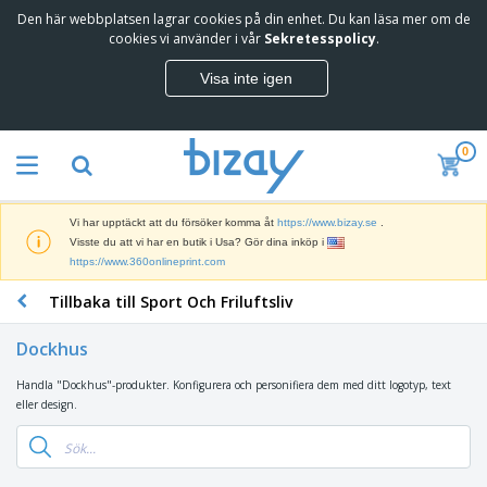
Den här webbplatsen lagrar cookies på din enhet. Du kan läsa mer om de
T
cookies vi använder i vår
Sekretesspolicy
.
o
p
Visa inte igen
p
M
s
a
ä
r
l
0
k
j
R
n
a
e
a
r
k
d
e
Vi har upptäckt att du försöker komma åt
https://www.bizay.se
.
l
s
S
Visste du att vi har en butik i Usa? Gör dina inköp i
a
f
k
https://www.360onlineprint.com
m
ö
ä
p
r
Tillbaka till Sport Och Friluftsliv
r
r
i
K
m
o
n
o
a
d
Dockhus
g
n
r
u
s
t
o
k
Handla "Dockhus"-produkter. Konfigurera och personifiera dem med ditt logotyp, text
V
m
o
c
t
eller design.
ä
a
r
h
e
s
t
s
U
r
k
e
m
t
K
o
r
a
s
l