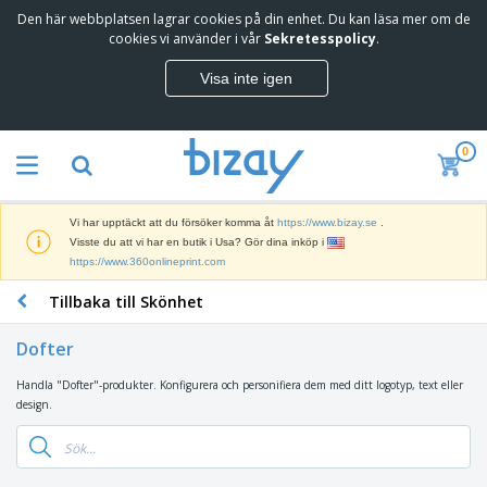
Den här webbplatsen lagrar cookies på din enhet. Du kan läsa mer om de
T
cookies vi använder i vår
Sekretesspolicy
.
o
p
Visa inte igen
p
M
s
a
ä
r
l
0
k
j
R
n
a
e
a
r
k
d
e
Vi har upptäckt att du försöker komma åt
https://www.bizay.se
.
l
s
S
Visste du att vi har en butik i Usa? Gör dina inköp i
a
f
k
https://www.360onlineprint.com
m
ö
ä
p
r
Tillbaka till Skönhet
r
r
i
K
m
o
n
o
a
d
Dofter
g
n
r
u
s
t
o
k
Handla "Dofter"-produkter. Konfigurera och personifiera dem med ditt logotyp, text eller
V
m
o
c
t
design.
ä
a
r
h
e
s
t
s
U
r
k
e
m
t
K
o
r
a
s
l