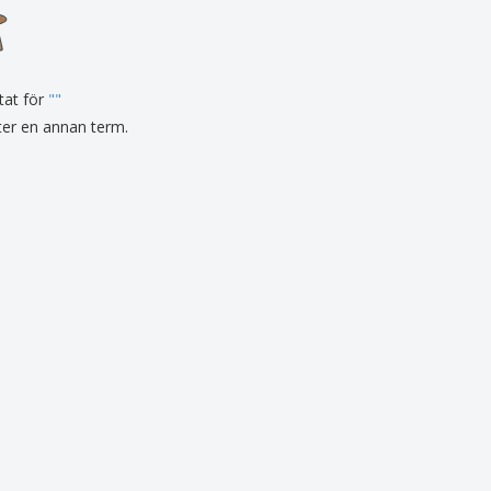
tat för
"
"
fter en annan term.