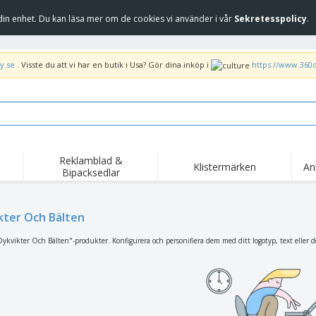
in enhet. Du kan läsa mer om de cookies vi använder i vår
Sekretesspolicy
.
y.se
. Visste du att vi har en butik i Usa? Gör dina inköp i
https://www.360
Reklamblad &
Klistermärken
An
Bipacksedlar
kter Och Bälten
ykvikter Och Bälten"-produkter. Konfigurera och personifiera dem med ditt logotyp, text eller d