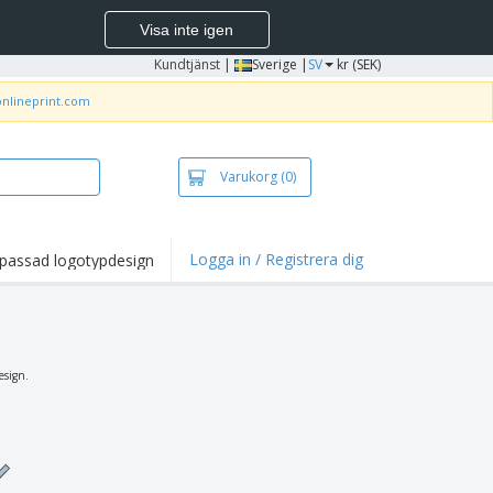
Visa inte igen
Kundtjänst
|
Sverige |
SV
kr (SEK)
onlineprint.com
Varukorg
(0)
Logga in / Registrera dig
passad logotypdesign
esign.