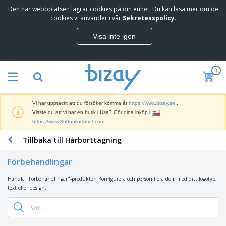
Den här webbplatsen lagrar cookies på din enhet. Du kan läsa mer om de
T
cookies vi använder i vår
Sekretesspolicy
.
o
p
Visa inte igen
p
M
s
a
ä
r
l
0
k
j
R
n
a
e
a
r
k
d
e
Vi har upptäckt att du försöker komma åt
https://www.bizay.se
.
l
s
S
Visste du att vi har en butik i Usa? Gör dina inköp i
a
f
k
https://www.360onlineprint.com
m
ö
ä
p
r
Tillbaka till Hårborttagning
r
r
i
K
m
o
n
o
a
d
Förbehandlingar
g
n
r
u
s
t
o
k
Handla "Förbehandlingar"-produkter. Konfigurera och personifiera dem med ditt logotyp,
V
m
o
c
t
text eller design.
ä
a
r
h
e
s
t
s
U
r
k
e
m
t
K
o
r
a
s
l