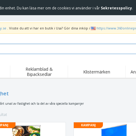
in enhet. Du kan läsa mer om de cookies vi använder i vår
Sekretesspolicy
.
y.se
. Visste du att vi har en butik i Usa? Gör dina inköp i
https://www.360onlinep
Reklamblad &
Klistermärken
An
Bipacksedlar
Höj
Trend
Nya produkter
kam
Flagga, Ceremoniella
ghet
Banderoll
T-sh
flagga och Guidons
Matserviceutrustning
Roll-ups
Bro
rt urval av Fastighet och ta del av våra speciella kampanjer
och tillbehör
Hemleverans och
Engångsartiklar
Fril
takeaway
ltat
Klistermärken, vinyler
Armbandsur
Arb
och affischer
PANJ
KAMPANJ
trofékoppar och
Huvtröjor
Frak
troféer