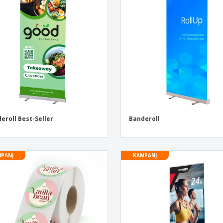
Utställare
Medaljer
Per
Affischer
Eten en snoep
Ekol
Resväskor och
Skrivaretiketter
Böck
ryggsäckar
eroll Best-Seller
Banderoll
PANJ
KAMPANJ