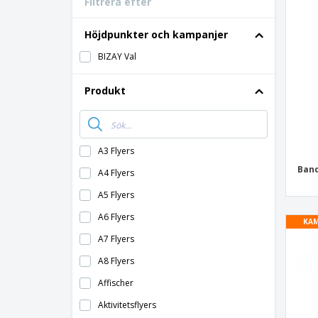
Filtrera efter
Bonuskort
T-shirt
Höjdpunkter och kampanjer
Magneter
BIZAY Val
Vinyl-Banderoll
Produkt
A3 Flyers
Band
A4 Flyers
A5 Flyers
A6 Flyers
KAM
A7 Flyers
A8 Flyers
Affischer
Aktivitetsflyers