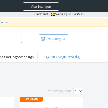
Visa inte igen
Kundtjänst
|
Sverige |
SV
kr (SEK)
rint.com
Varukorg
(0)
Logga in / Registrera dig
passad logotypdesign
dpunkter och
panjer
irts och pikéer
deri
uftsverksamhet
Produkter per sida:
ete hemifrån
KAMPANJ
tlådor