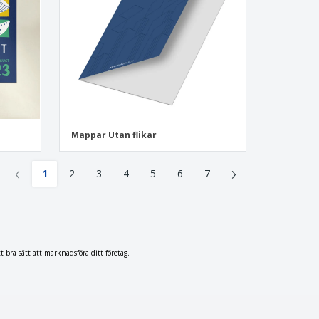
Mappar Utan flikar
‹
›
1
2
3
4
5
6
7
 bra sätt att marknadsföra ditt företag.