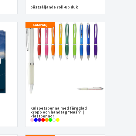
bästsäljande roll-up duk
KAMPANJ
Kulspetspenna med färgglad
kropp och handtag "Nash" |
Plastpennor