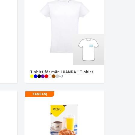
sonaliserade gåvor
ogiska produkter
er och kataloger
T-shirt för män LUANDA | T-shirt
+
3
KAMPANJ