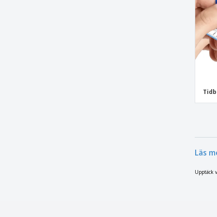
Flyers C-falsning
Flyers för Aktivister
Flyers för Bilar
Flyers för Bilhandlare
Flyers för Bilreparationer
Flyers för Biltvätt
Flyers för Däck
Tidb
Flyers för Djurtjänster
Flyers för Handelsmässor
Flyers för Högtidsannonser
Flyers för Medborgarinformation
Läs m
Flyers för Mekaniker
Upptäck vå
Flyers för Produktlansering
Flyers för Skönhet
Flyers i Form av Äpple