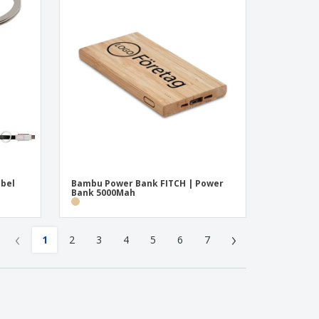
abel
Bambu Power Bank FITCH | Power
Bank 5000Mah
‹
›
1
2
3
4
5
6
7