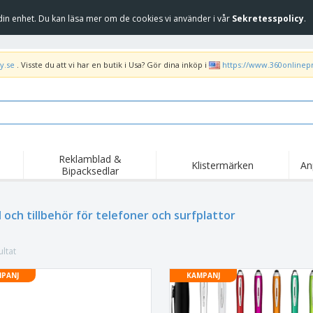
in enhet. Du kan läsa mer om de cookies vi använder i vår
Sekretesspolicy
.
y.se
. Visste du att vi har en butik i Usa? Gör dina inköp i
https://www.360onlinep
Reklamblad &
Klistermärken
An
Bipacksedlar
Höj
Trend
Nya produkter
kam
Flagga, Ceremoniella
 och tillbehör för telefoner och surfplattor
Banderoll
T-sh
flagga och Guidons
Matserviceutrustning
Roll-ups
Bro
och tillbehör
ltat
Hemleverans och
Engångsartiklar
Fril
takeaway
Klistermärken, vinyler
PANJ
KAMPANJ
Armbandsur
Arb
och affischer
trofékoppar och
Huvtröjor
Frak
troféer