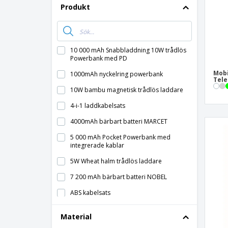
Produkt
10 000 mAh Snabbladdning 10W trådlös
Powerbank med PD
Mobi
1000mAh nyckelring powerbank
Tele
10W bambu magnetisk trådlös laddare
4-i-1 laddkabelsats
4000mAh bärbart batteri MARCET
5 000 mAh Pocket Powerbank med
integrerade kablar
5W Wheat halm trådlös laddare
7 200 mAh bärbart batteri NOBEL
ABS kabelsats
ABS mobiltelefonhållare
Material
ABS och aluminium solcellsladdare