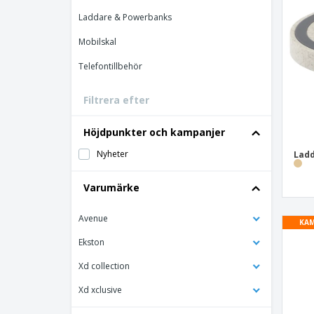
Bonuskort
Laddare & Powerbanks
T-shirt
Mobilskal
Magneter
Telefontillbehör
Vinyl-Banderoll
Filtrera efter
Höjdpunkter och kampanjer
Nyheter
Ladd
Varumärke
Avenue
KAM
Ekston
Xd collection
Xd xclusive