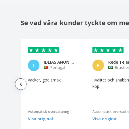
Selfie pinne
Smartphone-hållare för bilen
Se vad våra kunder tyckte om me
Strey UV Sterilisatorbox med trådlös
laddning
Strömbank
Tablettbehållaren
Telefonfodral
IDEIAS ANONIMAS UNIPESSOAL LDA
Telefongrepp med vagnsmynt
I
R
Portugal
Brasilie
Telefonhållare bambufiber/PP
vacker, god smak
Kvalitet och snabbhe
Telefonställ/hållare i bambu
köp.
Trådlös laddare
Trådlös laddare i bambu
Trådlös laddare och usb-hub 20
Automatisk översättning
Automatisk översättn
CAROLINE
Visa original
Visa original
Trådlös laddningsplatta