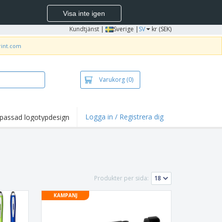
Visa inte igen
Kundtjänst
|
Sverige |
SV
kr (SEK)
rint.com
Varukorg
(0)
Logga in / Registrera dig
passad logotypdesign
dpunkter och
panjer
irts och pikéer
deri
Produkter per sida:
uftsverksamhet
KAMPANJ
ete hemifrån
tlådor