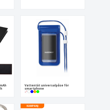
 mAh
Vattentät universalpåse för
ah
smartphone
KAMPANJ