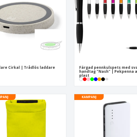
Utställare
Medaljer
Per
Affischer
Eten en snoep
Ekol
Resväskor och
Skrivaretiketter
Böck
ryggsäckar
are Cirkal | Trådlös laddare
Färgad pennkulspets med sv
handtag "Nash" | Pekpenna 
plast
PANJ
KAMPANJ