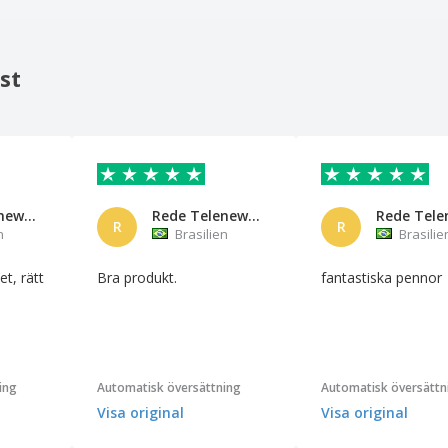
st
Rede Telenew Eirele
Rede Telenew Eirele
R
R
n
Brasilien
Brasilie
t, rätt
Bra produkt.
fantastiska pennor
ing
Automatisk översättning
Automatisk översättn
Visa original
Visa original