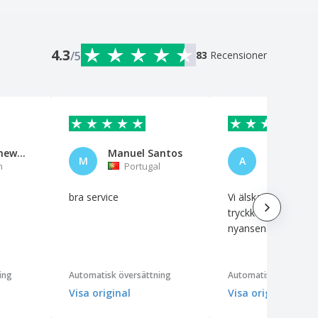
4.3
/5
83
Recensioner
Rede Telenew Eirele
Manuel Santos
M
A
n
Portugal
Brasilie
bra service
Vi älskade logotype
tryckkvalitet och de
nyansen.
ing
Automatisk översättning
Automatisk översättn
Visa original
Visa original