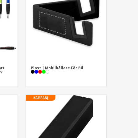
sonaliserade gåvor
ogiska produkter
er och kataloger
art
Plast | Mobilhållare För Bil
av
KAMPANJ