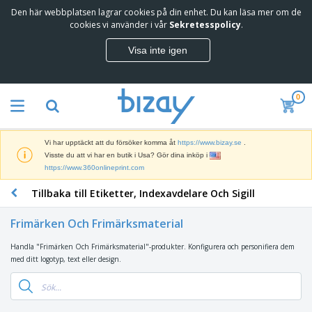
Den här webbplatsen lagrar cookies på din enhet. Du kan läsa mer om de
T
cookies vi använder i vår
Sekretesspolicy
.
o
p
Visa inte igen
p
M
s
a
ä
r
l
0
k
j
R
n
a
e
a
r
k
d
e
Vi har upptäckt att du försöker komma åt
https://www.bizay.se
.
l
s
S
Visste du att vi har en butik i Usa? Gör dina inköp i
a
f
k
https://www.360onlineprint.com
m
ö
ä
p
r
Tillbaka till Etiketter, Indexavdelare Och Sigill
r
r
i
K
m
o
n
o
a
d
Frimärken Och Frimärksmaterial
g
n
r
u
s
t
o
k
Handla "Frimärken Och Frimärksmaterial"-produkter. Konfigurera och personifiera dem
V
m
o
c
t
med ditt logotyp, text eller design.
ä
a
r
h
e
s
t
s
U
r
k
e
m
t
K
o
r
a
s
l