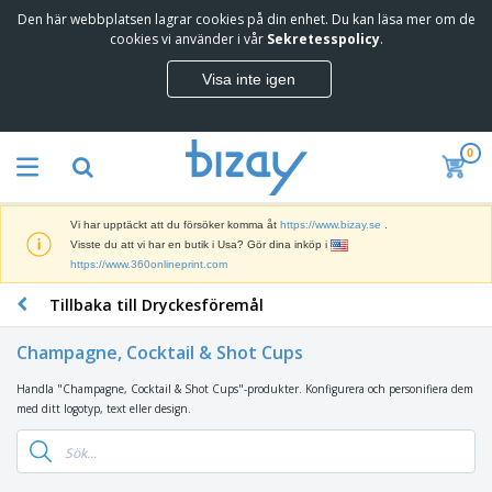
Den här webbplatsen lagrar cookies på din enhet. Du kan läsa mer om de
T
cookies vi använder i vår
Sekretesspolicy
.
o
p
Visa inte igen
p
M
s
a
ä
r
l
0
k
j
R
n
a
e
a
r
k
d
e
Vi har upptäckt att du försöker komma åt
https://www.bizay.se
.
l
s
S
Visste du att vi har en butik i Usa? Gör dina inköp i
a
f
k
https://www.360onlineprint.com
m
ö
ä
p
r
Tillbaka till Dryckesföremål
r
r
i
K
m
o
n
o
a
d
Champagne, Cocktail & Shot Cups
g
n
r
u
s
t
o
k
Handla "Champagne, Cocktail & Shot Cups"-produkter. Konfigurera och personifiera dem
V
m
o
c
t
med ditt logotyp, text eller design.
ä
a
r
h
e
s
t
s
U
r
k
e
m
t
K
o
r
a
s
l