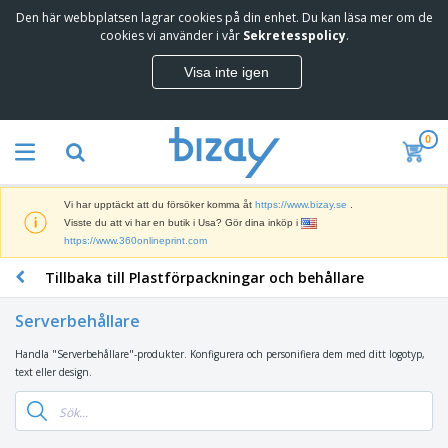
Den här webbplatsen lagrar cookies på din enhet. Du kan läsa mer om de
T
cookies vi använder i vår
Sekretesspolicy
.
o
p
Visa inte igen
p
M
s
a
ä
r
l
0
k
j
R
n
a
e
a
r
k
d
e
Vi har upptäckt att du försöker komma åt
https://www.bizay.se
.
l
s
S
Visste du att vi har en butik i Usa? Gör dina inköp i
a
f
k
https://www.360onlineprint.com
m
ö
ä
p
r
Tillbaka till Plastförpackningar och behållare
r
r
i
K
m
o
n
o
a
d
Serverbehållare
g
n
r
u
s
t
o
k
Handla "Serverbehållare"-produkter. Konfigurera och personifiera dem med ditt logotyp,
V
m
o
c
t
text eller design.
ä
a
r
h
e
s
t
s
U
r
k
e
m
t
K
o
r
a
s
l