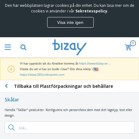
Den här webbplatsen lagrar cookies på din enhet. Du kan läsa mer om de
T
cookies vi använder i vår
Sekretesspolicy
.
o
p
Visa inte igen
p
M
s
a
ä
r
l
0
k
j
R
n
a
e
a
r
k
d
e
Vi har upptäckt att du försöker komma åt
https://www.bizay.se
.
l
s
S
Visste du att vi har en butik i Usa? Gör dina inköp i
a
f
k
https://www.360onlineprint.com
m
ö
ä
p
r
Tillbaka till Plastförpackningar och behållare
r
r
i
K
m
o
n
o
a
d
Skålar
g
n
r
u
s
t
o
k
Handla "Skålar"-produkter. Konfigurera och personifiera dem med ditt logotyp, text eller
V
m
o
c
t
design.
ä
a
r
h
e
s
t
s
U
r
k
e
m
t
K
o
r
a
s
l