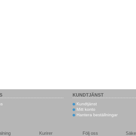
S
KUNDTJÄNST
s
Kundtjänst
Mitt konto
Hantera beställningar
alning
Kurirer
Följ oss
Säke