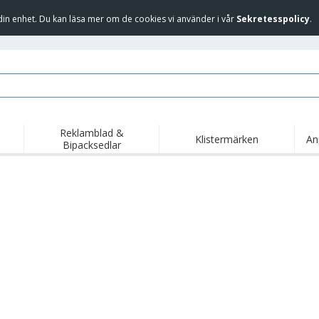
in enhet. Du kan läsa mer om de cookies vi använder i vår
Sekretesspolicy
.
Reklamblad &
Klistermärken
An
Bipacksedlar