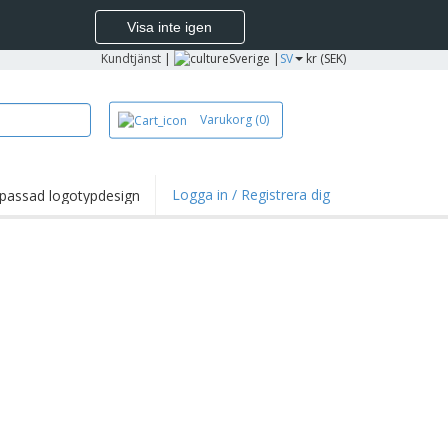
Visa inte igen
Kundtjänst
|
Sverige |
SV
kr (SEK)
Varukorg
(0)
Logga in / Registrera dig
passad logotypdesign