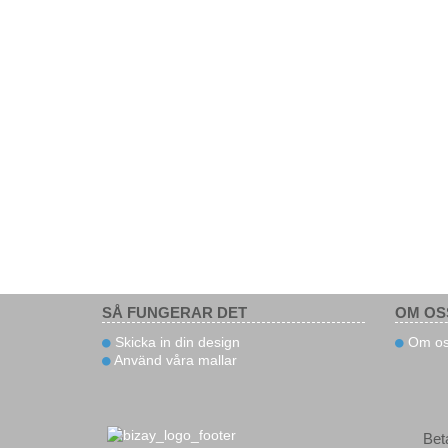
SÅ FUNGERAR DET
OM OS
Skicka in din design
Om os
Använd våra mallar
Bet