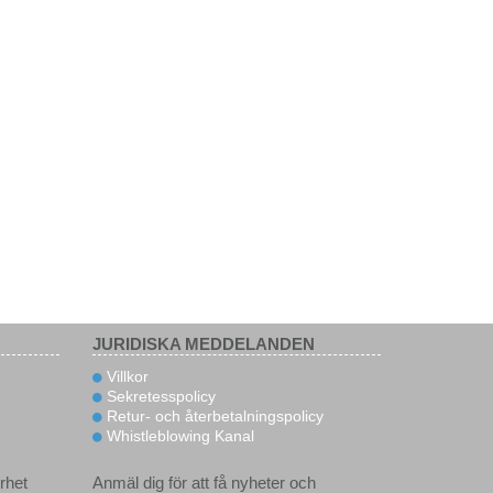
JURIDISKA MEDDELANDEN
Villkor
Sekretesspolicy
Retur- och återbetalningspolicy
Whistleblowing Kanal
rhet
Anmäl dig för att få nyheter och