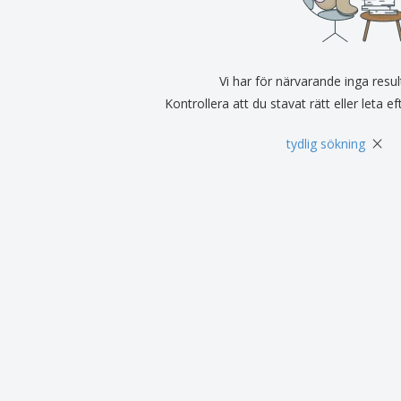
Utställare
Medaljer
Per
Affischer
Eten en snoep
Ekol
Resväskor och
Skrivaretiketter
Böck
ryggsäckar
Vi har för närvarande inga resul
Kontrollera att du stavat rätt eller leta e
×
tydlig sökning