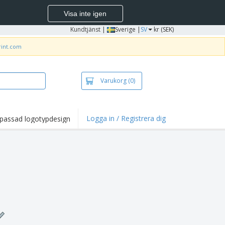
Visa inte igen
Kundtjänst
|
Sverige |
SV
kr (SEK)
rint.com
Varukorg
(0)
Logga in / Registrera dig
passad logotypdesign
dpunkter och
panjer
irts och pikéer
deri
uftsverksamhet
ete hemifrån
tlådor