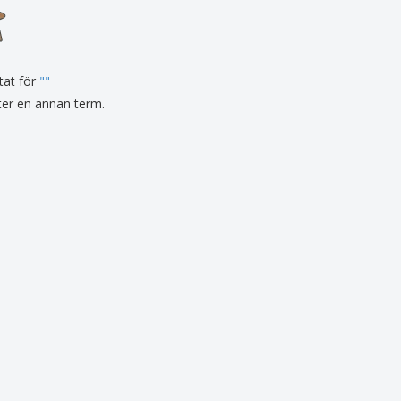
sonaliserade gåvor
ogiska produkter
er och kataloger
tat för
"
"
fter en annan term.