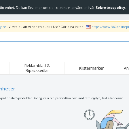
in enhet. Du kan läsa mer om de cookies vi använder i vår
Sekretesspolicy
.
y.se
. Visste du att vi har en butik i Usa? Gör dina inköp i
https://www.360onlinep
Reklamblad &
Klistermärken
An
Bipacksedlar
Höj
Trend
Nya produkter
kam
Flagga, Ceremoniella
nheter
Banderoll
T-sh
flagga och Guidons
Matserviceutrustning
Roll-ups
Bro
ps-Enheter"-produkter. Konfigurera och personifiera dem med ditt logotyp, text eller design.
och tillbehör
Hemleverans och
Engångsartiklar
Fril
takeaway
Klistermärken, vinyler
Armbandsur
Arb
och affischer
trofékoppar och
Huvtröjor
Frak
troféer