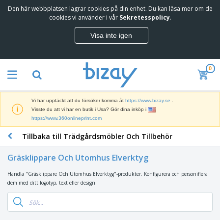
Den här webbplatsen lagrar cookies på din enhet. Du kan läsa mer om de
cookies vi använder i vår
Sekretesspolicy
.
Visa inte igen
0
Vi har upptäckt att du försöker komma åt
https://www.bizay.se
.
Visste du att vi har en butik i Usa? Gör dina inköp i
https://www.360onlineprint.com
Tillbaka till Trädgårdsmöbler Och Tillbehör
Gräsklippare Och Utomhus Elverktyg
Handla "Gräsklippare Och Utomhus Elverktyg"-produkter. Konfigurera och personifiera
dem med ditt logotyp, text eller design.