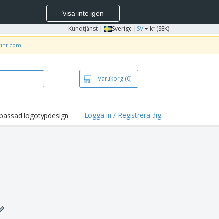
Visa inte igen
Kundtjänst
|
Sverige |
SV
kr (SEK)
rint.com
Varukorg
(0)
Logga in / Registrera dig
passad logotypdesign
dpunkter och
panjer
irts och pikéer
deri
uftsverksamhet
ete hemifrån
tlådor