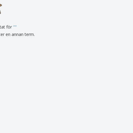
sonaliserade gåvor
ogiska produkter
er och kataloger
tat för
"
"
fter en annan term.