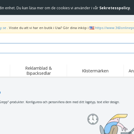
in enhet. Du kan läsa mer om de cookies vi använder i vår
Sekretesspolicy
.
y.se
. Visste du att vi har en butik i Usa? Gör dina inköp i
https://www.360onlinep
Reklamblad &
Klistermärken
An
Bipacksedlar
Höj
Trend
Nya produkter
kam
Flagga, Ceremoniella
p
Banderoll
T-sh
flagga och Guidons
Matserviceutrustning
Roll-ups
Bro
repp"-produkter. Konfigurera och personifiera dem med ditt logotyp, text eller design.
och tillbehör
Hemleverans och
Engångsartiklar
Fril
takeaway
Klistermärken, vinyler
Armbandsur
Arb
och affischer
trofékoppar och
Huvtröjor
Frak
troféer