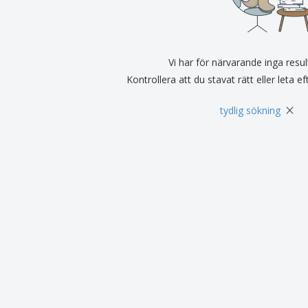
Utställare
Medaljer
Per
Affischer
Eten en snoep
Ekol
Resväskor och
Skrivaretiketter
Böck
ryggsäckar
Vi har för närvarande inga resul
Kontrollera att du stavat rätt eller leta e
×
tydlig sökning