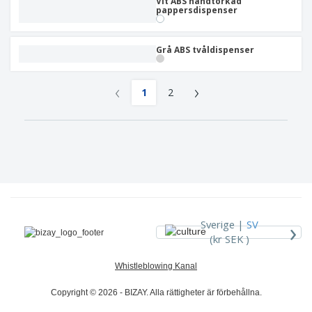
Vit ABS handtorkad
pappersdispenser
Grå ABS tvåldispenser
‹
›
1
2
›
Sverige |
SV
(kr SEK )
Whistleblowing Kanal
Copyright © 2026 - BIZAY. Alla rättigheter är förbehållna.