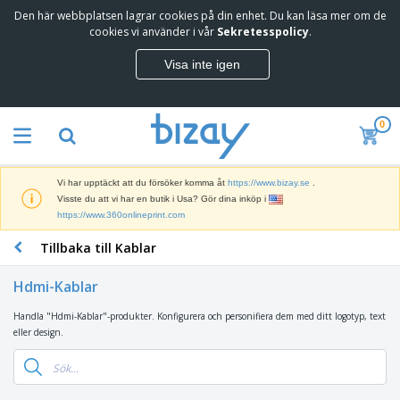
Den här webbplatsen lagrar cookies på din enhet. Du kan läsa mer om de
T
cookies vi använder i vår
Sekretesspolicy
.
o
p
Visa inte igen
p
M
s
a
ä
r
l
0
k
j
R
n
a
e
a
r
k
d
e
Vi har upptäckt att du försöker komma åt
https://www.bizay.se
.
l
s
S
Visste du att vi har en butik i Usa? Gör dina inköp i
a
f
k
https://www.360onlineprint.com
m
ö
ä
p
r
Tillbaka till Kablar
r
r
i
K
m
o
n
o
a
d
Hdmi-Kablar
g
n
r
u
s
t
o
k
Handla "Hdmi-Kablar"-produkter. Konfigurera och personifiera dem med ditt logotyp, text
V
m
o
c
t
eller design.
ä
a
r
h
e
s
t
s
U
r
k
e
m
t
K
o
r
a
s
l