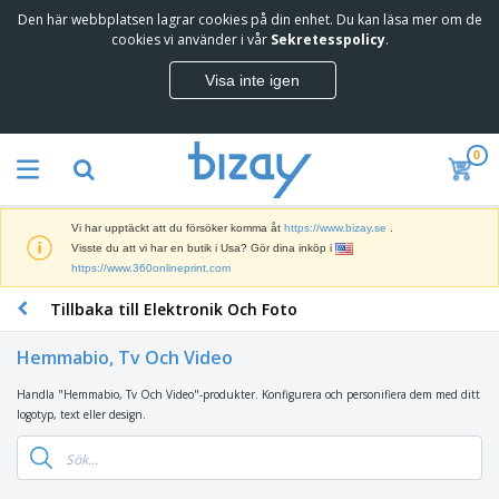
Den här webbplatsen lagrar cookies på din enhet. Du kan läsa mer om de
T
cookies vi använder i vår
Sekretesspolicy
.
o
p
Visa inte igen
p
M
s
a
ä
r
l
0
k
j
R
n
a
e
a
r
k
d
e
Vi har upptäckt att du försöker komma åt
https://www.bizay.se
.
l
s
S
Visste du att vi har en butik i Usa? Gör dina inköp i
a
f
k
https://www.360onlineprint.com
m
ö
ä
p
r
Tillbaka till Elektronik Och Foto
r
r
i
K
m
o
n
o
a
d
Hemmabio, Tv Och Video
g
n
r
u
s
t
o
k
Handla "Hemmabio, Tv Och Video"-produkter. Konfigurera och personifiera dem med ditt
V
m
o
c
t
logotyp, text eller design.
ä
a
r
h
e
s
t
s
U
r
k
e
m
t
K
o
r
a
s
l