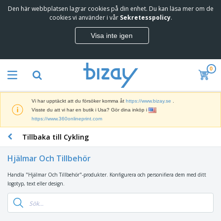
Den här webbplatsen lagrar cookies på din enhet. Du kan läsa mer om de
T
cookies vi använder i vår
Sekretesspolicy
.
o
p
Visa inte igen
p
M
s
a
ä
r
l
0
k
j
R
n
a
e
a
r
k
d
e
Vi har upptäckt att du försöker komma åt
https://www.bizay.se
.
l
s
S
Visste du att vi har en butik i Usa? Gör dina inköp i
a
f
k
https://www.360onlineprint.com
m
ö
ä
p
r
Tillbaka till Cykling
r
r
i
K
m
o
n
o
a
d
Hjälmar Och Tillbehör
g
n
r
u
s
t
o
k
Handla "Hjälmar Och Tillbehör"-produkter. Konfigurera och personifiera dem med ditt
V
m
o
c
t
logotyp, text eller design.
ä
a
r
h
e
s
t
s
U
r
k
e
m
t
K
o
r
a
s
l