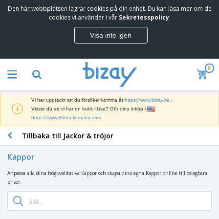
Den här webbplatsen lagrar cookies på din enhet. Du kan läsa mer om de
cookies vi använder i vår
Sekretesspolicy
.
Visa inte igen
0
Vi har upptäckt att du försöker komma åt
https://www.bizay.se
.
Visste du att vi har en butik i Usa? Gör dina inköp i
https://www.360onlineprint.com
Tillbaka till Jackor & tröjor
Kappor
Anpassa alla dina högkvalitativa Kappor och skapa dina egna Kappor online till oslagbara
priser.