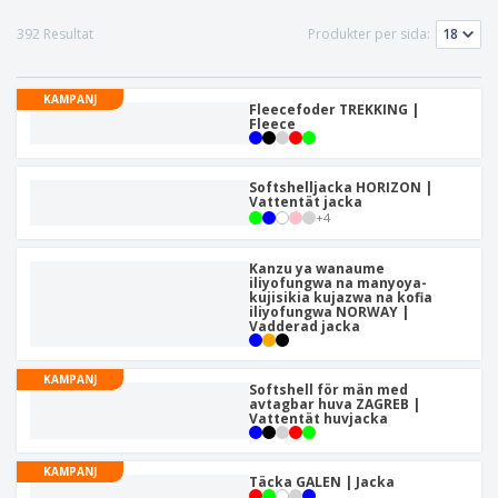
392 Resultat
Produkter per sida:
KAMPANJ
Fleecefoder TREKKING |
Fleece
Softshelljacka HORIZON |
Vattentät jacka
+
4
Kanzu ya wanaume
iliyofungwa na manyoya-
kujisikia kujazwa na kofia
iliyofungwa NORWAY |
Vadderad jacka
KAMPANJ
Softshell för män med
avtagbar huva ZAGREB |
Vattentät huvjacka
KAMPANJ
Täcka GALEN | Jacka