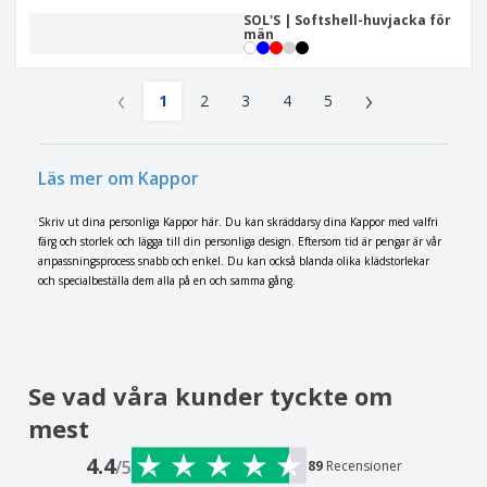
SOL'S | Softshell-huvjacka för
män
‹
›
1
2
3
4
5
Läs mer om Kappor
Skriv ut dina personliga Kappor här. Du kan skräddarsy dina Kappor med valfri
färg och storlek och lägga till din personliga design. Eftersom tid är pengar är vår
anpassningsprocess snabb och enkel. Du kan också blanda olika klädstorlekar
och specialbeställa dem alla på en och samma gång.
Se vad våra kunder tyckte om
mest
4.4
/5
89
Recensioner