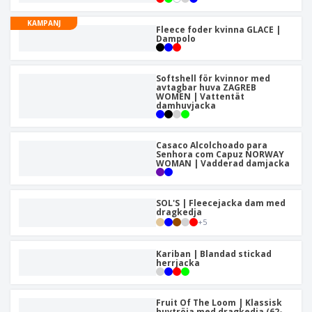
KAMPANJ
Fleece foder kvinna GLACE |
Dampolo
Softshell för kvinnor med
avtagbar huva ZAGREB
WOMEN | Vattentät
damhuvjacka
Casaco Alcolchoado para
Senhora com Capuz NORWAY
WOMAN | Vadderad damjacka
SOL'S | Fleecejacka dam med
dragkedja
+
5
Kariban | Blandad stickad
herrjacka
Fruit Of The Loom | Klassisk
huvtröja med dragkedja (62-