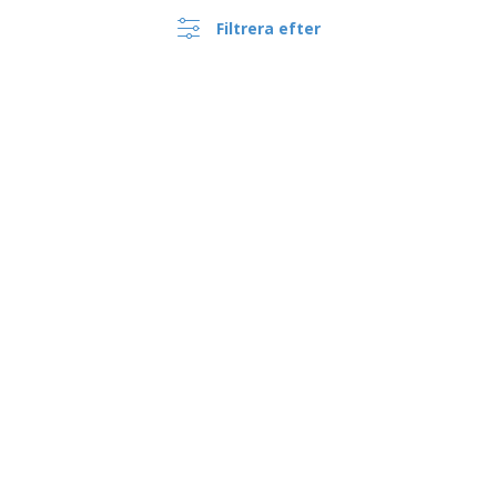
Filtrera efter
›
Sverige |
SV
(kr SEK )
Whistleblowing Kanal