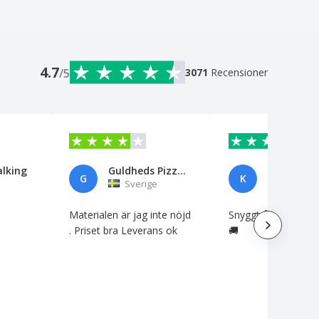
4.7
/5
3071
Recensioner
alking
Guldheds Pizzeria
Keijo
G
K
Sverige
Sverige
Materialen är jag inte nöjd
Snyggt å snabb lev
. Priset bra Leverans ok
🚚