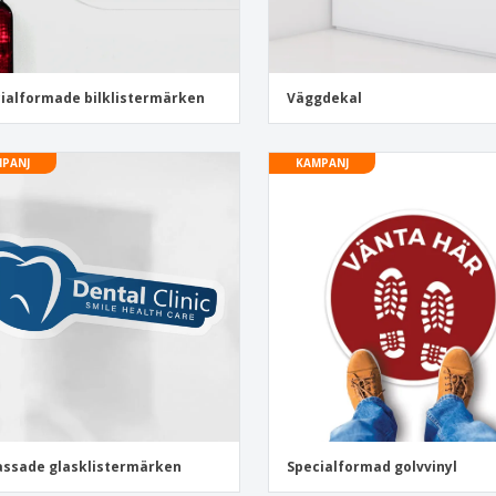
ialformade bilklistermärken
Väggdekal
PANJ
KAMPANJ
ssade glasklistermärken
Specialformad golvvinyl