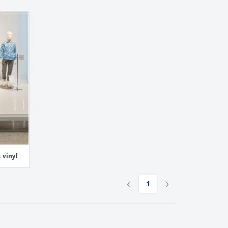
 vinyl
‹
›
1