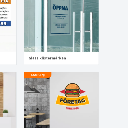
sonaliserade gåvor
ogiska produkter
er och kataloger
Glass klistermärken
KAMPANJ