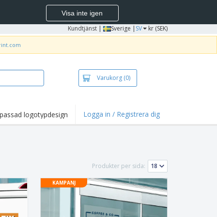
Visa inte igen
Kundtjänst
|
Sverige |
SV
kr (SEK)
rint.com
Varukorg
(0)
Logga in / Registrera dig
passad logotypdesign
dpunkter och
panjer
irts och pikéer
deri
Produkter per sida:
uftsverksamhet
KAMPANJ
ete hemifrån
tlådor