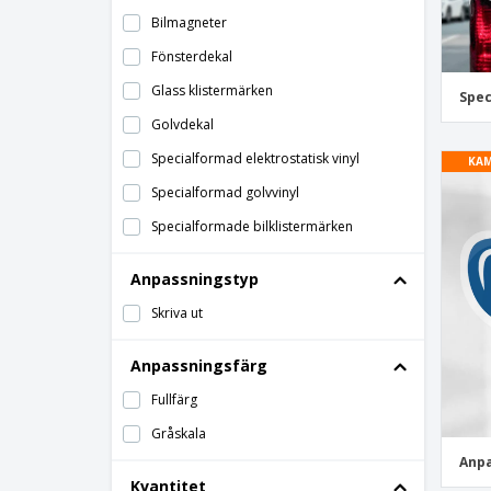
Bilmagneter
Fönsterdekal
Glass klistermärken
Spec
Golvdekal
Specialformad elektrostatisk vinyl
KAM
Specialformad golvvinyl
Specialformade bilklistermärken
Väggdekal
Anpassningstyp
Skriva ut
Anpassningsfärg
Fullfärg
Gråskala
Anpa
Kvantitet