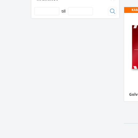
KAM
till
Golv