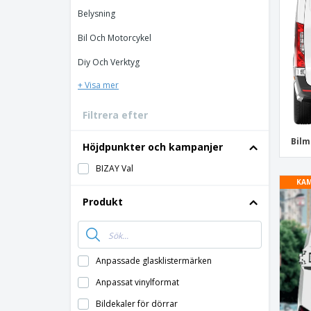
Bonuskort
Belysning
T-shirt
Bil Och Motorcykel
Magneter
Diy Och Verktyg
Vinyl-Banderoll
+ Visa mer
Filtrera efter
Bil
Höjdpunkter och kampanjer
BIZAY Val
KAM
Produkt
Anpassade glasklistermärken
Anpassat vinylformat
Bildekaler för dörrar