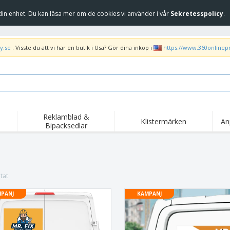
in enhet. Du kan läsa mer om de cookies vi använder i vår
Sekretesspolicy
.
y.se
. Visste du att vi har en butik i Usa? Gör dina inköp i
https://www.360onlinep
Reklamblad &
Klistermärken
An
Bipacksedlar
Höj
Trend
Nya produkter
kam
Flagga, Ceremoniella
Banderoll
T-sh
flagga och Guidons
Matserviceutrustning
Roll-ups
Bro
tat
och tillbehör
Hemleverans och
Engångsartiklar
Fril
takeaway
PANJ
KAMPANJ
Klistermärken, vinyler
Armbandsur
Arb
och affischer
trofékoppar och
Huvtröjor
Frak
troféer