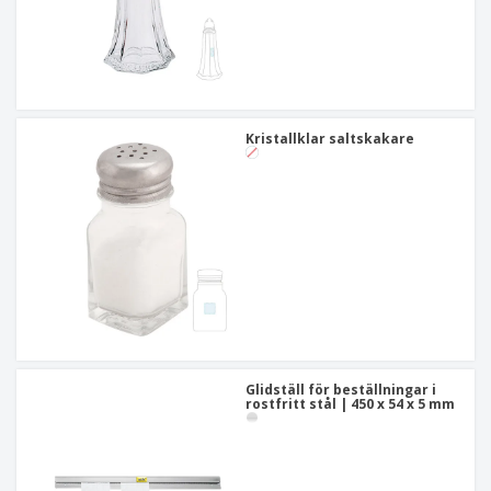
Kristallklar saltskakare
Glidställ för beställningar i
rostfritt stål | 450 x 54 x 5 mm