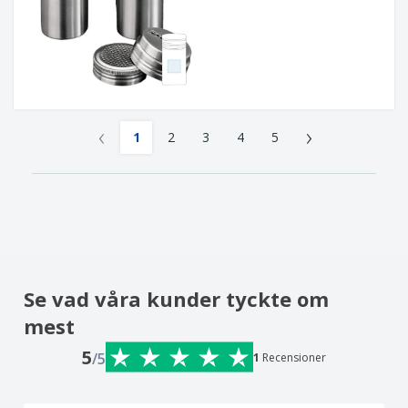
‹
›
1
2
3
4
5
Se vad våra kunder tyckte om
mest
5
/5
1
Recensioner