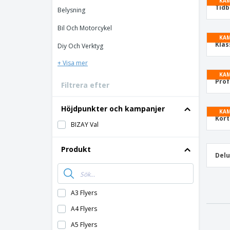
KAM
Bonuskort
Tidb
Belysning
T-shirt
Bil Och Motorcykel
Magneter
KAM
Klas
Diy Och Verktyg
Vinyl-Banderoll
+ Visa mer
KAM
Prof
Filtrera efter
Höjdpunkter och kampanjer
KAM
Kort
BIZAY Val
Produkt
Delu
A3 Flyers
A4 Flyers
A5 Flyers