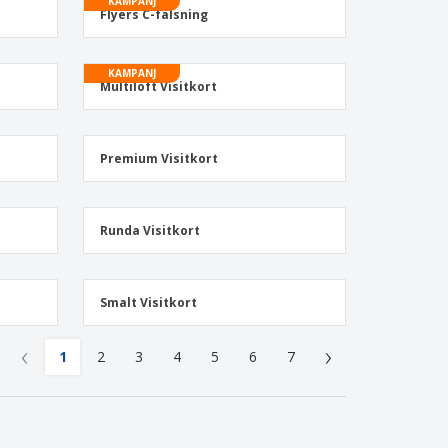
KAMPANJ
sonaliserade gåvor
Flyers C-falsning
ogiska produkter
er och kataloger
KAMPANJ
Multiloft Visitkort
Premium Visitkort
Runda Visitkort
Smalt Visitkort
‹
›
1
2
3
4
5
6
7