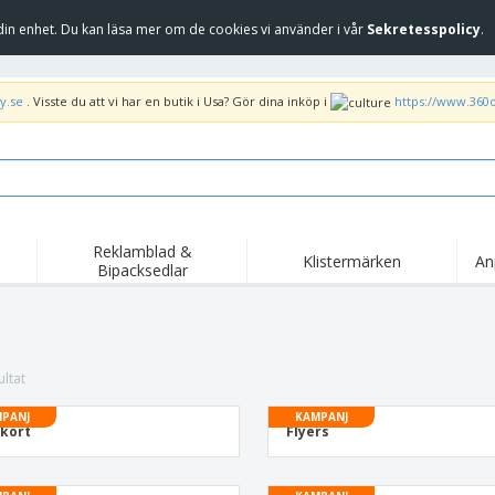
in enhet. Du kan läsa mer om de cookies vi använder i vår
Sekretesspolicy
.
y.se
. Visste du att vi har en butik i Usa? Gör dina inköp i
https://www.360
Reklamblad &
Klistermärken
An
Bipacksedlar
Höj
Trend
Nya produkter
kam
Flagga, Ceremoniella
Banderoll
T-sh
flagga och Guidons
Matserviceutrustning
Roll-ups
Bro
ltat
och tillbehör
Hemleverans och
Engångsartiklar
Fril
takeaway
PANJ
KAMPANJ
tkort
Flyers
Klistermärken, vinyler
Armbandsur
Arb
och affischer
trofékoppar och
Huvtröjor
Frak
troféer