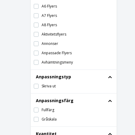
A6 Flyers
A7 Flyers
A8 Flyers
Aktivitetsflyers
Annonser
Anpassade Flyers
Avhämtningsmeny
Barmenyer
Anpassningstyp
Begravningsflyers
Skriva ut
Belagda Flyers
Belagt Papper Visitkort
Anpassningsfärg
Billiga Flyers
Fullfärg
Billiga Visitkort
Gråskala
Bladformade Flyers
Kvantitet