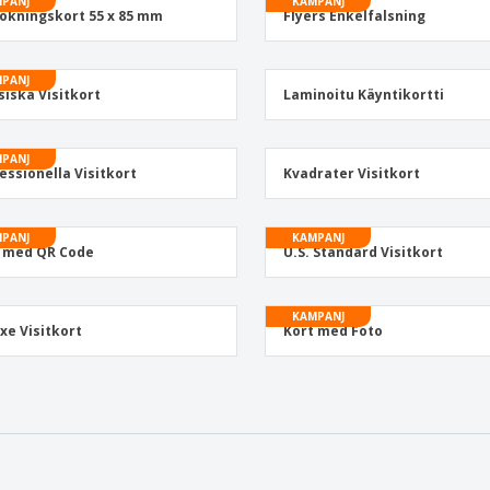
PANJ
KAMPANJ
Utställare
Medaljer
Per
okningskort 55 x 85 mm
Flyers Enkelfalsning
Affischer
Eten en snoep
Ekol
Resväskor och
Skrivaretiketter
Böck
PANJ
ryggsäckar
siska Visitkort
Laminoitu Käyntikortti
PANJ
essionella Visitkort
Kvadrater Visitkort
PANJ
KAMPANJ
 med QR Code
U.S. Standard Visitkort
KAMPANJ
xe Visitkort
Kort med Foto