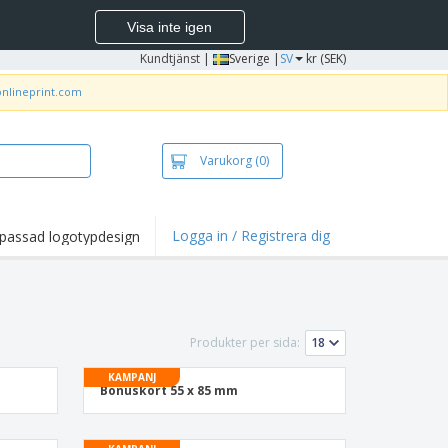
Visa inte igen
Kundtjänst
|
Sverige |
SV
kr (SEK)
onlineprint.com
Varukorg
(0)
Logga in / Registrera dig
passad logotypdesign
dpunkter och
panjer
irts och pikéer
deri
Produkter per sida:
uftsverksamhet
KAMPANJ
Bonuskort 55 x 85 mm
ete hemifrån
tlådor