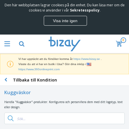
Den här webbplatsen lagrar cookies på din enhet. Du kan läsa mer om de
T
cookies vi använder i vår
Sekretesspolicy
.
o
p
Visa inte igen
p
M
s
a
ä
r
l
0
k
j
R
n
a
e
a
r
k
d
e
Vi har upptäckt att du försöker komma åt
https://www.bizay.se
.
l
s
S
Visste du att vi har en butik i Usa? Gör dina inköp i
a
f
k
https://www.360onlineprint.com
m
ö
ä
p
r
Tillbaka till Kondition
r
r
i
K
m
o
n
o
a
d
Kuggväskor
g
n
r
u
s
t
o
k
Handla "Kuggväskor"-produkter. Konfigurera och personifiera dem med ditt logotyp, text
V
m
o
c
t
eller design.
ä
a
r
h
e
s
t
s
U
r
k
e
m
t
K
o
r
a
s
l