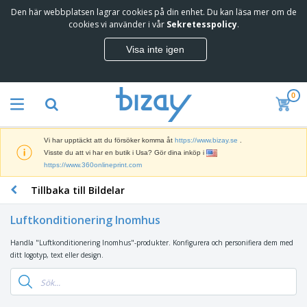
Den här webbplatsen lagrar cookies på din enhet. Du kan läsa mer om de
T
cookies vi använder i vår
Sekretesspolicy
.
o
p
Visa inte igen
p
M
s
a
ä
r
l
0
k
j
R
n
a
e
a
r
k
d
e
Vi har upptäckt att du försöker komma åt
https://www.bizay.se
.
l
s
S
Visste du att vi har en butik i Usa? Gör dina inköp i
a
f
k
https://www.360onlineprint.com
m
ö
ä
p
r
Tillbaka till Bildelar
r
r
i
K
m
o
n
o
a
d
Luftkonditionering Inomhus
g
n
r
u
s
t
o
k
Handla "Luftkonditionering Inomhus"-produkter. Konfigurera och personifiera dem med
V
m
o
c
t
ditt logotyp, text eller design.
ä
a
r
h
e
s
t
s
U
r
k
e
m
t
K
o
r
a
s
l