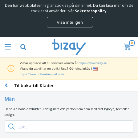
Den här webbplatsen lagrar cookies på din enhet. Du kan läsa mer om de
T
cookies vi använder i vår
Sekretesspolicy
.
o
p
Visa inte igen
p
M
s
a
ä
r
l
0
k
j
R
n
a
e
a
r
k
d
e
Vi har upptäckt att du försöker komma åt
https://www.bizay.se
.
l
s
S
Visste du att vi har en butik i Usa? Gör dina inköp i
a
f
k
https://www.360onlineprint.com
m
ö
ä
p
r
Tillbaka till Kläder
r
r
i
K
m
o
n
o
a
d
Män
g
n
r
u
s
t
o
k
Handla "Män"-produkter. Konfigurera och personifiera dem med ditt logotyp, text eller
V
m
o
c
t
design.
ä
a
r
h
e
s
t
s
U
r
k
e
m
t
K
o
r
a
s
l