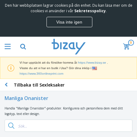
Den här webbplatsen lagrar cookies på din enhet. Du kan läsa mer om de
T
cookies vi använder i vår
Sekretesspolicy
.
o
p
Visa inte igen
p
M
s
a
ä
r
l
0
k
j
R
n
a
e
a
r
k
d
e
Vi har upptäckt att du försöker komma åt
https://www.bizay.se
.
l
s
S
Visste du att vi har en butik i Usa? Gör dina inköp i
a
f
k
https://www.360onlineprint.com
m
ö
ä
p
r
Tillbaka till Sexleksaker
r
r
i
K
m
o
n
o
a
d
Manliga Onanister
g
n
r
u
s
t
o
k
Handla "Manliga Onanister"-produkter. Konfigurera och personifiera dem med ditt
V
m
o
c
t
logotyp, text eller design.
ä
a
r
h
e
s
t
s
U
r
k
e
m
t
K
o
r
a
s
l