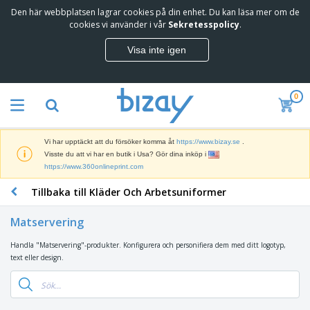
Den här webbplatsen lagrar cookies på din enhet. Du kan läsa mer om de
T
cookies vi använder i vår
Sekretesspolicy
.
o
p
Visa inte igen
p
M
s
a
ä
r
l
0
k
j
R
n
a
e
a
r
k
d
e
Vi har upptäckt att du försöker komma åt
https://www.bizay.se
.
l
s
S
Visste du att vi har en butik i Usa? Gör dina inköp i
a
f
k
https://www.360onlineprint.com
m
ö
ä
p
r
Tillbaka till Kläder Och Arbetsuniformer
r
r
i
K
m
o
n
o
a
d
Matservering
g
n
r
u
s
t
o
k
Handla "Matservering"-produkter. Konfigurera och personifiera dem med ditt logotyp,
V
m
o
c
t
text eller design.
ä
a
r
h
e
s
t
s
U
r
k
e
m
t
K
o
r
a
s
l