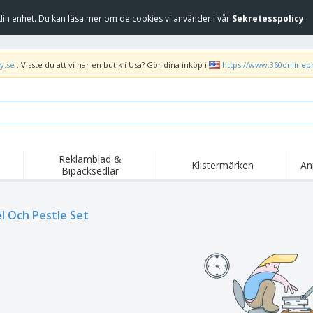
in enhet. Du kan läsa mer om de cookies vi använder i vår
Sekretesspolicy
.
y.se
. Visste du att vi har en butik i Usa? Gör dina inköp i
https://www.360onlinep
Reklamblad &
Klistermärken
An
Bipacksedlar
Höj
Trend
Nya produkter
kam
Flagga, Ceremoniella
l Och Pestle Set
Banderoll
T-sh
flagga och Guidons
Matserviceutrustning
Roll-ups
Bro
och tillbehör
Hemleverans och
Engångsartiklar
Fril
takeaway
Klistermärken, vinyler
Armbandsur
Arb
och affischer
trofékoppar och
Huvtröjor
Frak
troféer