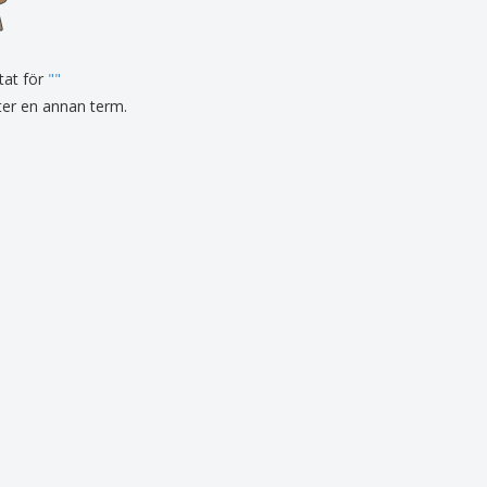
sonaliserade gåvor
ogiska produkter
tat för
er och kataloger
"
"
fter en annan term.