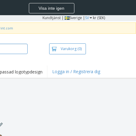
Visa inte igen
Kundtjänst
|
Sverige |
SV
kr (SEK)
rint.com
Varukorg
(0)
Logga in / Registrera dig
passad logotypdesign
dpunkter och
panjer
irts och pikéer
deri
uftsverksamhet
ete hemifrån
tlådor