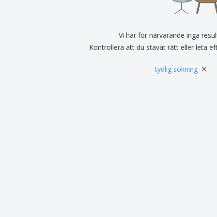
Utställare
Medaljer
Per
Affischer
Eten en snoep
Ekol
Resväskor och
Skrivaretiketter
Vi har för närvarande inga resul
Böck
ryggsäckar
Kontrollera att du stavat rätt eller leta e
×
tydlig sökning