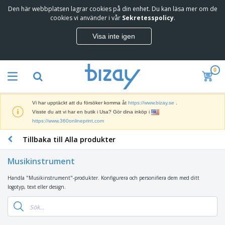
Den här webbplatsen lagrar cookies på din enhet. Du kan läsa mer om de
T
cookies vi använder i vår
Sekretesspolicy
.
o
p
Visa inte igen
p
M
s
a
ä
r
l
0
k
j
R
n
a
e
a
r
k
d
e
Vi har upptäckt att du försöker komma åt
https://www.bizay.se
.
l
s
S
Visste du att vi har en butik i Usa? Gör dina inköp i
a
f
k
https://www.360onlineprint.com
m
ö
ä
p
r
Tillbaka till Alla produkter
r
r
i
K
m
o
n
o
a
d
Musikinstrument
g
n
r
u
s
t
o
k
Handla "Musikinstrument"-produkter. Konfigurera och personifiera dem med ditt
V
m
o
c
t
logotyp, text eller design.
ä
a
r
h
e
s
t
s
U
r
k
e
m
t
K
o
r
a
s
l