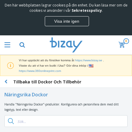
Den här webbplatsen lagrar cookies på din enhet. Du kan läsa mer om de
T
cookies vi använder i vår
Sekretesspolicy
.
o
p
Visa inte igen
p
M
s
a
ä
r
l
0
k
j
R
n
a
e
a
r
k
d
e
Vi har upptäckt att du försöker komma åt
https://www.bizay.se
.
l
s
S
Visste du att vi har en butik i Usa? Gör dina inköp i
a
f
k
https://www.360onlineprint.com
m
ö
ä
p
r
Tillbaka till Dockor Och Tillbehör
r
r
i
K
m
o
n
o
a
d
Näringsrika Dockor
g
n
r
u
s
t
o
k
Handla "Näringsrika Dockor"-produkter. Konfigurera och personifiera dem med ditt
V
m
o
c
t
logotyp, text eller design.
ä
a
r
h
e
s
t
s
U
r
k
e
m
t
K
o
r
a
s
l